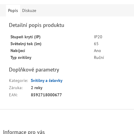
Popis
Diskuze
Detailní popis produktu
Stupeň krytí (IP)
IP20
Světelný tok (lm)
65
Nabíjecí
Ano
Typ svítilny
Ruční
Doplňkové parametry
Kategorie
:
Svítilny a čelovky
Záruka
:
2 roky
EAN
:
8592718000677
Z
á
p
a
Informace pro vás