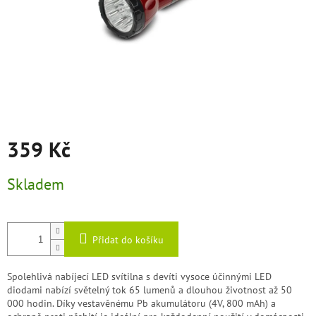
359 Kč
Měrná
Skladem
cena:
Přidat do košíku
Spolehlivá nabíjecí LED svítilna s devíti vysoce účinnými LED
diodami nabízí světelný tok 65 lumenů a dlouhou životnost až 50
000 hodin. Díky vestavěnému Pb akumulátoru (4V, 800 mAh) a