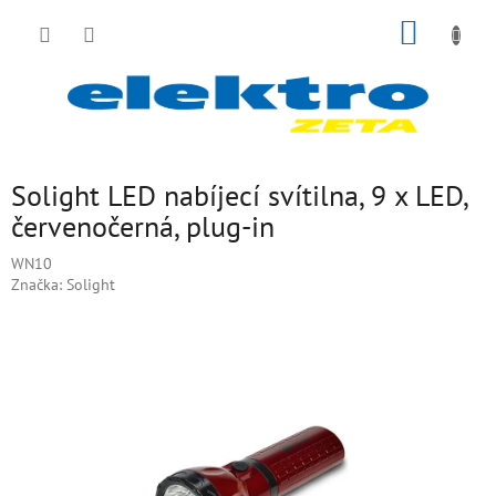
Přejít
NÁKUP
na
obsah
KOŠÍK
Solight LED nabíjecí svítilna, 9 x LED,
červenočerná, plug-in
WN10
Značka:
Solight