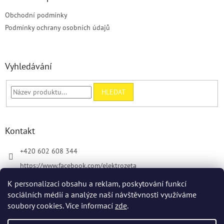
t
Obchodní podmínky
í
Podmínky ochrany osobních údajů
Vyhledávání
HLEDAT
Kontakt
+420 602 608 344
https://www.facebook.com/elektrozeta
K personalizaci obsahu a reklam, poskytování funkcí
sociálních médií a analýze naší návštěvnosti využíváme
soubory cookies. Více informací
zde
.
Vytvořil Shoptet