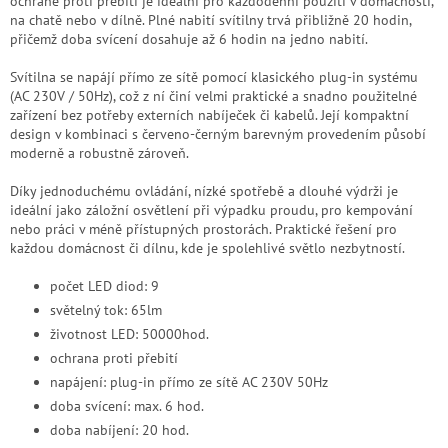
ochraně proti přebití je ideální pro každodenní použití v domácnosti,
na chatě nebo v dílně. Plné nabití svítilny trvá přibližně 20 hodin,
přičemž doba svícení dosahuje až 6 hodin na jedno nabití.
Svítilna se napájí přímo ze sítě pomocí klasického plug-in systému
(AC 230V / 50Hz), což z ní činí velmi praktické a snadno použitelné
zařízení bez potřeby externích nabíječek či kabelů. Její kompaktní
design v kombinaci s červeno-černým barevným provedením působí
moderně a robustně zároveň.
Díky jednoduchému ovládání, nízké spotřebě a dlouhé výdrži je
ideální jako záložní osvětlení při výpadku proudu, pro kempování
nebo práci v méně přístupných prostorách. Praktické řešení pro
každou domácnost či dílnu, kde je spolehlivé světlo nezbytností.
počet LED diod: 9
světelný tok: 65lm
životnost LED: 50000hod.
ochrana proti přebití
napájení: plug-in přímo ze sítě AC 230V 50Hz
doba svícení: max. 6 hod.
doba nabíjení: 20 hod.