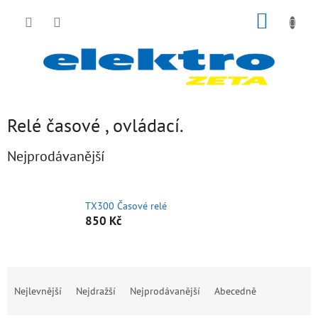
Přejít
NÁKUP
na
obsah
KOŠÍK
Relé časové , ovládací.
Nejprodávanější
TX300 Časové relé
850 Kč
Ř
a
Nejlevnější
Nejdražší
Nejprodávanější
Abecedně
z