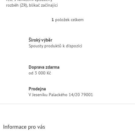
rozběh (ZR), blikač začínající
mezerou (BM), nebo impulzní
relé (IR). Relé stejně jako
1
položek celkem
O
ostatní...
v
l
á
Široký výběr
d
Spousty produktů k dispozici
a
c
í
Doprava zdarma
p
od 3 000 Kč
r
v
k
Prodejna
y
V Jeseníku Palackého 14/20 79001
v
ý
Z
p
á
i
p
s
u
a
Informace pro vás
t