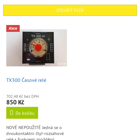
e
n
OTEVŘÍT FILTR
í
p
V
r
Akce
ý
o
p
d
i
u
s
k
p
t
r
ů
o
d
TX300 Časové relé
u
k
702,48 Kč bez DPH
t
850 Kč
ů
Do košíku
NOVÉ NEPOUŽITÉ Jedná se o
dvoukontaktní čtyř-rozsahové
relé s funkcemi zpožděný