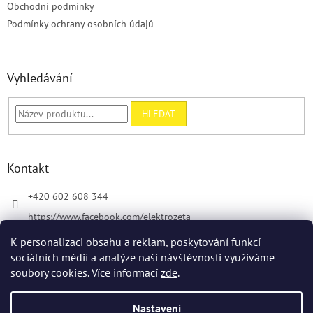
Obchodní podmínky
í
Podmínky ochrany osobních údajů
Vyhledávání
HLEDAT
Kontakt
+420 602 608 344
https://www.facebook.com/elektrozeta
K personalizaci obsahu a reklam, poskytování funkcí
sociálních médií a analýze naší návštěvnosti využíváme
soubory cookies. Více informací
zde
.
Vytvořil Shoptet
Nastavení