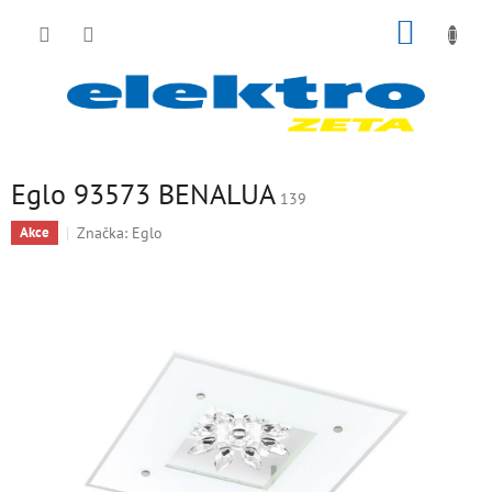
Přejít
NÁKUP
na
obsah
KOŠÍK
Eglo 93573 BENALUA
139
Značka:
Eglo
Akce