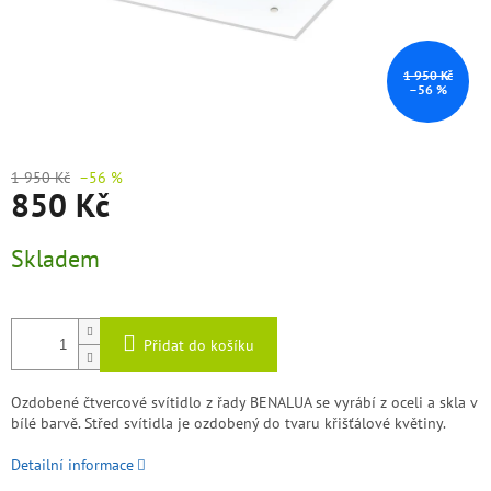
1 950 Kč
–56 %
1 950 Kč
–56 %
850 Kč
Měrná
Skladem
cena:
Přidat do košíku
Ozdobené čtvercové svítidlo z řady BENALUA se vyrábí z oceli a skla v
bílé barvě. Střed svítidla je ozdobený do tvaru křišťálové květiny.
Detailní informace