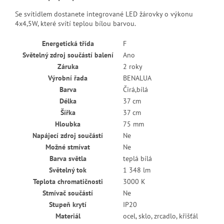
Se svítidlem dostanete integrované LED žárovky o výkonu
4x4,5W, které svítí teplou bílou barvou.
Energetická třída
F
Světelný zdroj součástí balení
Ano
Záruka
2 roky
Výrobní řada
BENALUA
Barva
Čirá,bílá
Délka
37 cm
Šířka
37 cm
Hloubka
75 mm
Napájecí zdroj součástí
Ne
Možné stmívat
Ne
Barva světla
teplá bílá
Světelný tok
1 348 lm
Teplota chromatičnosti
3000 K
Stmívač součástí
Ne
Stupeň krytí
IP20
Materiál
ocel, sklo, zrcadlo, křišťál