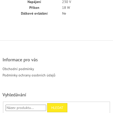
Napájení
230 V
Příkon
18 W
Dálkové ovládání
Ne
Z
á
p
a
Informace pro vás
t
Obchodní podmínky
í
Podmínky ochrany osobních údajů
Vyhledávání
HLEDAT